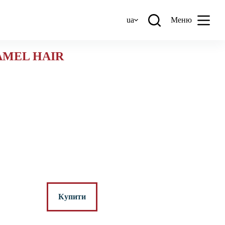
ua
Меню
AMEL HAIR
вна, мако-сатин, 295 ТС
рн
Купити