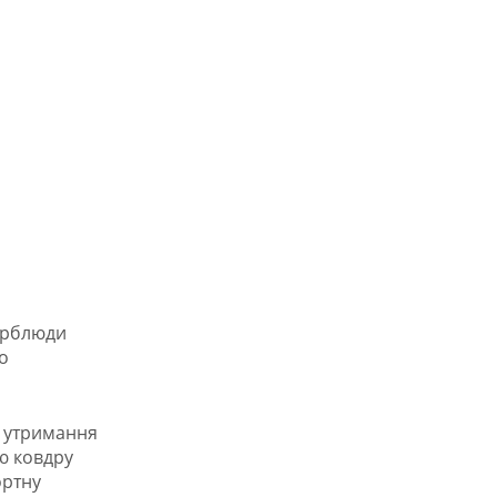
верблюди
о
і утримання
ю ковдру
ортну