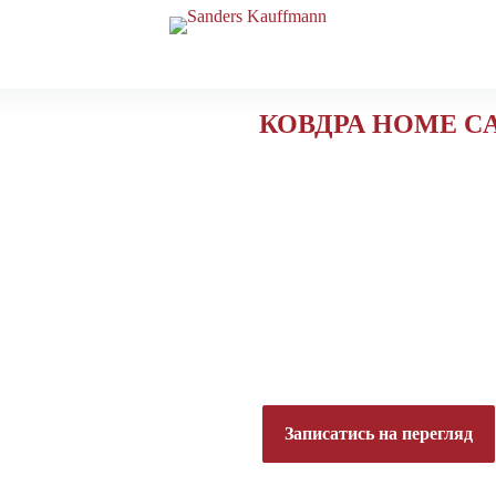
КОВДРА HOME C
Чохол:
100% Єгипетська баво
Колір:
Білий
Наповнювач:
100% верблюжа вовна
Походження:
Німеччина
від 26 880 до 42 960 г
Записатись на перегляд