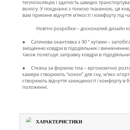
теплоізоляцію і здатність швидко транспортува
вологу. У поєднанні з тонкою тканиною, ця ков
вам приємне відчуття м’якості і комфорту під ча
Новітні розробки – досконалий дизайн к
Сатинова окантовка з 90 ° кутами – запобіг
●
зміщенню ковдри в підодіяльник і виникненню 
також полегшує заправку ковдри в підодіяльни
Стежка за формою тіла – ергономічно розт
●
камери створюють “кокон” для сну, м’яко огорта
створюють відчуття захищеності і комфорту в 
положенні.
ХАРАКТЕРИСТИКИ