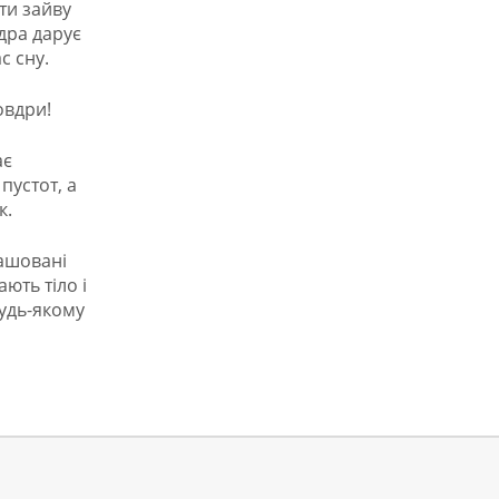
ти зайву
дра дарує
с сну.
овдри!
ає
пустот, а
к.
ашовані
ють тіло і
будь-якому